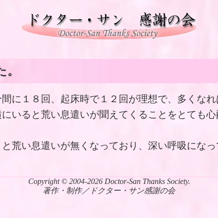
た。
分間に１８回、起床時で１２回が理想で、多くなれ
横にいると荒い息遣いが聞えてくることをとても心
くと荒い息遣いが無くなっており、深い呼吸になっ
Copyright © 2004-2026 Doctor-San Thanks Society.
著作・制作／ドクター・サン感謝の会