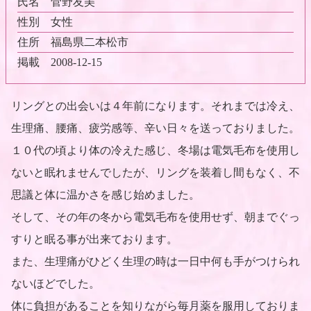
氏名
菅野友美
性別
女性
住所
福島県二本松市
掲載
2008-12-15
リングとの出会いは４年前になります。それまでは冷え、
生理痛、腰痛、疲労感等、辛い日々を送っておりました。
１０代の頃より体の冷えた感じ、冬場は電気毛布を使用し
ないと眠れませんでしたが、リングを装着し間もなく、不
思議と体に温かさを感じ始めました。
そして、その年の冬から電気毛布を使用せず、朝までぐっ
すりと眠る事が出来ております。
また、生理痛がひどく生理の時は一日中何も手がつけられ
ないほどでした。
体に負担があることを知りながら毎月薬を服用しておりま