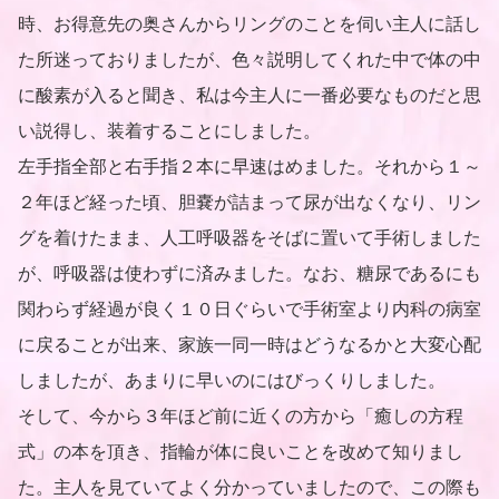
時、お得意先の奥さんからリングのことを伺い主人に話し
た所迷っておりましたが、色々説明してくれた中で体の中
に酸素が入ると聞き、私は今主人に一番必要なものだと思
い説得し、装着することにしました。
左手指全部と右手指２本に早速はめました。それから１～
２年ほど経った頃、胆嚢が詰まって尿が出なくなり、リン
グを着けたまま、人工呼吸器をそばに置いて手術しました
が、呼吸器は使わずに済みました。なお、糖尿であるにも
関わらず経過が良く１０日ぐらいで手術室より内科の病室
に戻ることが出来、家族一同一時はどうなるかと大変心配
しましたが、あまりに早いのにはびっくりしました。
そして、今から３年ほど前に近くの方から「癒しの方程
式」の本を頂き、指輪が体に良いことを改めて知りまし
た。主人を見ていてよく分かっていましたので、この際も