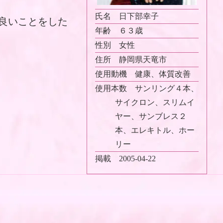
氏名
日下部幸子
良いことをした
年齢
６３歳
性別
女性
住所
静岡県天竜市
使用動機
健康、体質改善
使用本数
サンリング４本、
サイクロン、スリムイ
ヤー、サンブレス２
本、エレキトル、ホー
リー
掲載
2005-04-22