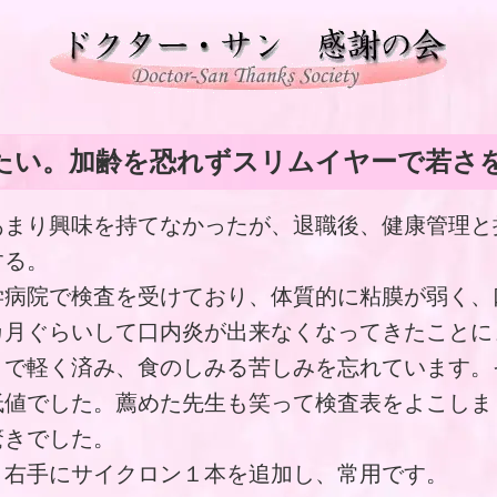
たい。加齢を恐れずスリムイヤーで若さ
あまり興味を持てなかったが、退職後、健康管理と
する。
学病院で検査を受けており、体質的に粘膜が弱く、
カ月ぐらいして口内炎が出来なくなってきたことに
とで軽く済み、食のしみる苦しみを忘れています。
低値でした。薦めた先生も笑って検査表をよこしま
驚きでした。
、右手にサイクロン１本を追加し、常用です。