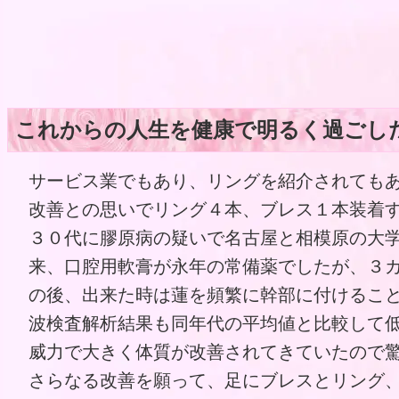
これからの人生を健康で明るく過ごし
サービス業でもあり、リングを紹介されても
改善との思いでリング４本、ブレス１本装着
３０代に膠原病の疑いで名古屋と相模原の大
来、口腔用軟膏が永年の常備薬でしたが、３
の後、出来た時は蓮を頻繁に幹部に付けるこ
波検査解析結果も同年代の平均値と比較して
威力で大きく体質が改善されてきていたので
さらなる改善を願って、足にブレスとリング