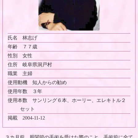
氏名
林志げ
年齢
７７歳
性別
女性
住所
岐阜県洞戸村
職業
主婦
使用動機
知人からの勧め
使用年数
３年
使用本数
サンリング６本、ホーリー、エレキトル２
セット
掲載
2004-11-12
３カ月前、股関節の手術を受けた際のこと、手術前に全て