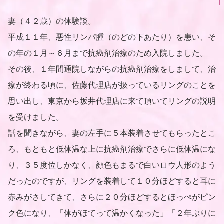
妻（４２歳）の体験談。
平成１１年、悪性リンパ腫（のどの下あたり）を患い、そ
の年の１月～６月まで抗癌剤治療のため入院しました。
その後、１年間通院しながらの抗癌剤治療をしまして、治
療が終わる頃に、佐藤代理店が扱っているリングのことを
思い出し、東京から坂井代理店に来て頂いてリングの説明
を受けました。
話を聞きながら、妻の左手に５本装着させてもらったとこ
ろ、もともと低体温な上に抗癌剤治療でさらに低体温にな
り、３５度位しかなく、顔色もまるで白いロウ人形のよう
だったのですが、リングを装着して１０分ほどすると耳に
赤みがさしてきて、さらに２０分ほどするとほっぺがピン
ク色になり、「体がほてって温かくなった」「２年ぶりに