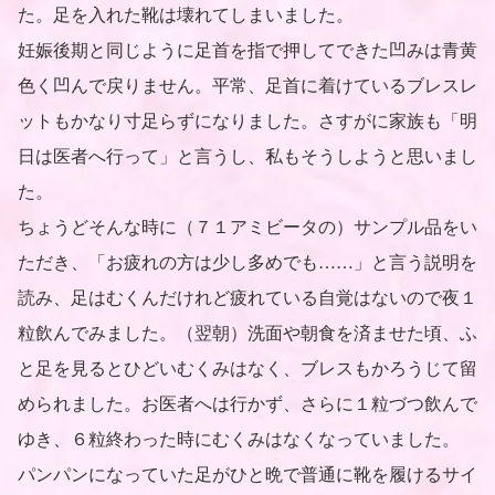
た。足を入れた靴は壊れてしまいました。
妊娠後期と同じように足首を指で押してできた凹みは青黄
色く凹んで戻りません。平常、足首に着けているブレスレ
ットもかなり寸足らずになりました。さすがに家族も「明
日は医者へ行って」と言うし、私もそうしようと思いまし
た。
ちょうどそんな時に（７１アミビータの）サンプル品をい
ただき、「お疲れの方は少し多めでも……」と言う説明を
読み、足はむくんだけれど疲れている自覚はないので夜１
粒飲んでみました。（翌朝）洗面や朝食を済ませた頃、ふ
と足を見るとひどいむくみはなく、ブレスもかろうじて留
められました。お医者へは行かず、さらに１粒づつ飲んで
ゆき、６粒終わった時にむくみはなくなっていました。
パンパンになっていた足がひと晩で普通に靴を履けるサイ