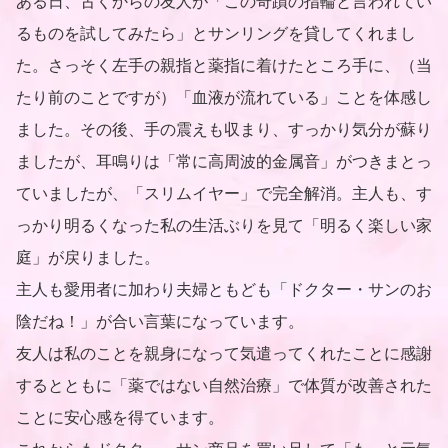
ある日、古くからの友人が「この奇蹟の指輪と言われてい
るものを試してみたら」とサンリングを貸してくれまし
た。さっそく左手の親指と薬指に着けたところ手に、（当
たり前のことですが）「血液が流れている」ことを体感し
ました。その後、手の震えも収まり、すっかり気分が蘇り
ましたが、耳鳴りは「常に高周波的金属音」がつきまとっ
ていましたが、「スリムイヤー」で完全解消。主人も、す
っかり明るくなった私の生活ぶりを見て「明るく楽しい家
庭」が戻りました。
主人も愛用者に加わり夫婦ともども「ドクター・サンのお
陰だね！」が合い言葉になっています。
友人は私のことを親身になって気遣ってくれたことに感謝
するとともに「薬ではない自然治療」で体質が改善された
ことに安心感を得ています。