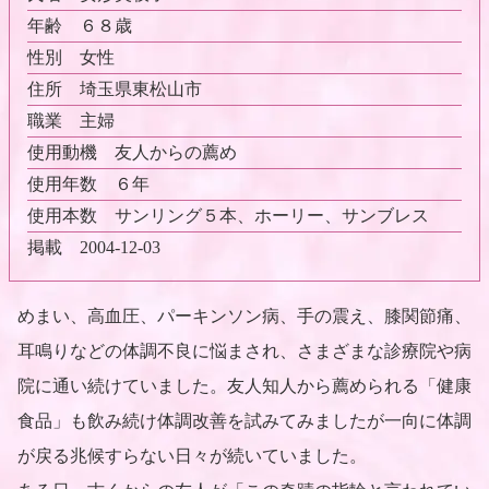
年齢
６８歳
性別
女性
住所
埼玉県東松山市
職業
主婦
使用動機
友人からの薦め
使用年数
６年
使用本数
サンリング５本、ホーリー、サンブレス
掲載
2004-12-03
めまい、高血圧、パーキンソン病、手の震え、膝関節痛、
耳鳴りなどの体調不良に悩まされ、さまざまな診療院や病
院に通い続けていました。友人知人から薦められる「健康
食品」も飲み続け体調改善を試みてみましたが一向に体調
が戻る兆候すらない日々が続いていました。