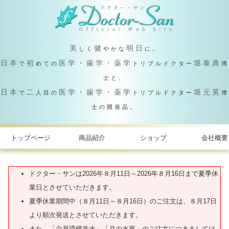
美
健
明日
しく
やかな
に。
日本
初
医学・歯学・薬学
堀泰典
で
めての
トリプルドクター
博
士と、
日本
二
医学・歯学・薬学
堀元英
で
人目の
トリプルドクター
博
士の開発品。
トップページ
商品紹介
ショップ
会社概要
ドクター・サンは2026年８月11日～2026年８月16日まで夏季休
業日とさせていただきます。
夏季休業期間中（８月11日～８月16日）のご注文は、８月17日
より順次発送とさせていただきます。
また、「六員環構造水」「月の水宴」のご注文につきましては