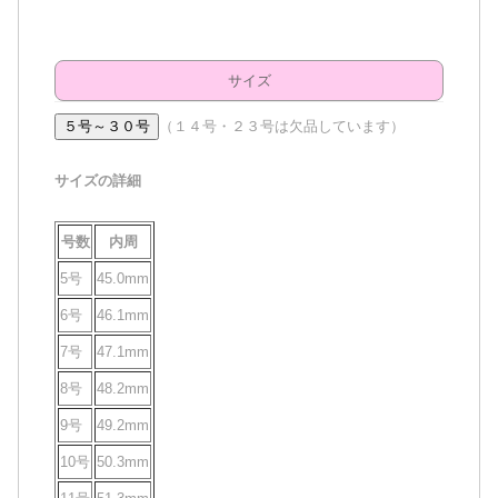
サイズ
５号～３０号
（１４号・２３号は欠品しています）
サイズの詳細
号数
内周
5号
45.0mm
6号
46.1mm
7号
47.1mm
8号
48.2mm
9号
49.2mm
10号
50.3mm